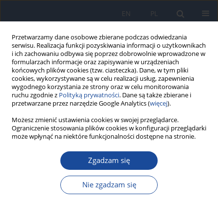
EN
PL
Przetwarzamy dane osobowe zbierane podczas odwiedzania
serwisu. Realizacja funkcji pozyskiwania informacji o użytkownikach
i ich zachowaniu odbywa się poprzez dobrowolnie wprowadzone w
formularzach informacje oraz zapisywanie w urządzeniach
końcowych plików cookies (tzw. ciasteczka). Dane, w tym pliki
cookies, wykorzystywane są w celu realizacji usług, zapewnienia
wygodnego korzystania ze strony oraz w celu monitorowania
ruchu zgodnie z
Polityką prywatności
. Dane są także zbierane i
przetwarzane przez narzędzie Google Analytics (
więcej
).
Możesz zmienić ustawienia cookies w swojej przeglądarce.
Autor
Michaela Godyla-Jabłoński
Ograniczenie stosowania plików cookies w konfiguracji przeglądarki
może wpłynąć na niektóre funkcjonalności dostępne na stronie.
Effect of eating habits, BMI value, physical activity
and smoking cigarettes on blood lipid indices of
Zgadzam się
adolescent boys from Poland
Nie zgadzam się
Ewa Piotrowska
,
Michaela Godyla-Jabłoński
,
Monika Bronkowska
Rocz Panstw Zakl Hig 2020;71(4):413-422
DOI
:
https://doi.org/10.32394/rpzh.2020.0135