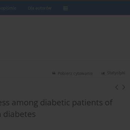
sopiśmie
Dla autorów
Statystyki
Pobierz cytowanie
ss among diabetic patients of
 diabetes