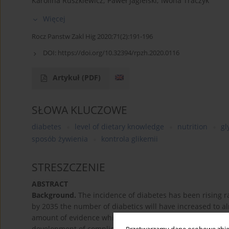
Karolina Ruszkiewicz
,
Paweł Jagielski
,
Iwona Traczyk
Więcej
Rocz Panstw Zakl Hig 2020;71(2):191-196
DOI:
https://doi.org/10.32394/rpzh.2020.0116
Artykuł
(PDF)
SŁOWA KLUCZOWE
diabetes
level of dietary knowledge
nutrition
gl
sposób żywienia
kontrola glikemii
STRESZCZENIE
ABSTRACT
Background.
The incidence of diabetes has been rising rap
by 2035 the number of diabetics will have increased to al
amount of evidence which points to proper education as o
development of complications.