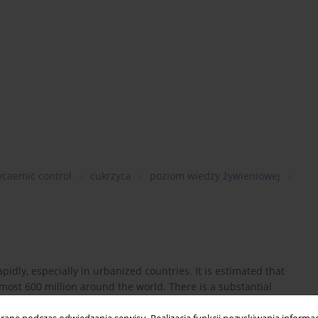
ycaemic control
cukrzyca
poziom wiedzy żywieniowej
idly, especially in urbanized countries. It is estimated that
most 600 million around the world. There is a substantial
ne of the most effective ways of delaying the diabetes-related