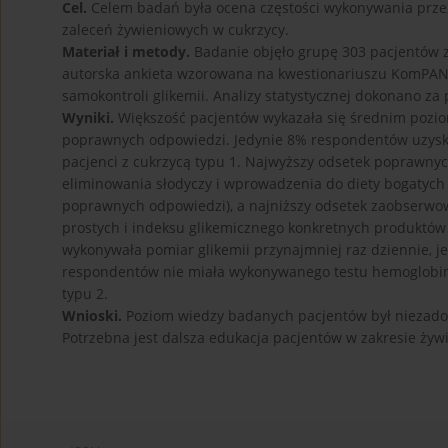
Cel.
Celem badań była ocena częstości wykonywania przez
zaleceń żywieniowych w cukrzycy.
Materiał i metody.
Badanie objęło grupę 303 pacjentów z
autorska ankieta wzorowana na kwestionariuszu KomPAN, k
samokontroli glikemii. Analizy statystycznej dokonano z
Wyniki.
Większość pacjentów wykazała się średnim pozio
poprawnych odpowiedzi. Jedynie 8% respondentów uzyskał
pacjenci z cukrzycą typu 1. Najwyższy odsetek poprawny
eliminowania słodyczy i wprowadzenia do diety bogatych
poprawnych odpowiedzi), a najniższy odsetek zaobser
prostych i indeksu glikemicznego konkretnych produktó
wykonywała pomiar glikemii przynajmniej raz dziennie,
respondentów nie miała wykonywanego testu hemoglobiny g
typu 2.
Wnioski.
Poziom wiedzy badanych pacjentów był niezadowal
Potrzebna jest dalsza edukacja pacjentów w zakresie żywie