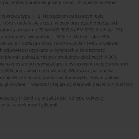
 pacjentów pomiarów glikemii oraz ich wiedzy na temat
 cukrzycą typu 1 i 2. Narzędziem badawczym była
tóra składała się z testu wiedzy oraz pytań dotyczących
a pomocą programu PS IMAGO PRO 5 (IBM SPSS Statistics 25).
mem wiedzy żywieniowej – 62% z nich uzyskało >50%
o wynik >80% punktów. Lepsze wyniki z testu uzyskiwali
ch odpowiedzi uzyskano w pytaniach o konieczność
 w błonnik pełnoziarnistych produktów zbożowych (>90%
wowano w pytaniach wymagających oszacowania węglowodanów
w (<30% poprawnych odpowiedzi). Większość pacjentów
 jednak 6% zaniechało pomiarów domowych. Prawie połowa
likowanej – większość tej grupy stanowili pacjenci z cukrzycą
ający i różnił się w zależności od typu cukrzycy.
nia i samokontroli glikemii.