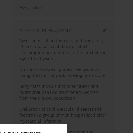
Wyślij mailem
ARTYKUŁ POWIĄZANY
Assessment of preferences and frequency
of milk and selected dairy products
consumption by mothers and their children
aged 1 to 3 years
Nutritional value of gluten-free products
using the front-of-pack labeling nutri-score
Body mass index, functional fitness and
nutritional behaviours of senior women
from the Kraków population
Evaluation of cardiovascular diseases risk
factors in a group of men hospitalized after
myocardial infarction
Calcium and vitamin D content in the