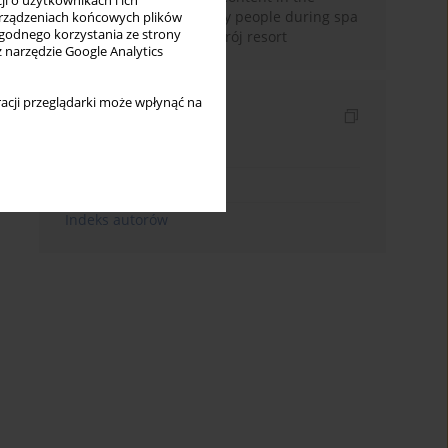
i o użytkownikach i ich
menus offered to elderly people during spa
rządzeniach końcowych plików
wygodnego korzystania ze strony
treatment in Krynica-Zdrój resort
z narzędzie Google Analytics
acji przeglądarki może wpłynąć na
Indeksy
Indeks słów kluczowych
Indeks dziedzin
Indeks autorów