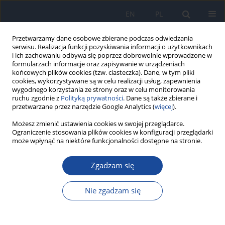
EN
PL
Przetwarzamy dane osobowe zbierane podczas odwiedzania
serwisu. Realizacja funkcji pozyskiwania informacji o użytkownikach
i ich zachowaniu odbywa się poprzez dobrowolnie wprowadzone w
formularzach informacje oraz zapisywanie w urządzeniach
końcowych plików cookies (tzw. ciasteczka). Dane, w tym pliki
cookies, wykorzystywane są w celu realizacji usług, zapewnienia
wygodnego korzystania ze strony oraz w celu monitorowania
ruchu zgodnie z
Polityką prywatności
. Dane są także zbierane i
przetwarzane przez narzędzie Google Analytics (
więcej
).
Możesz zmienić ustawienia cookies w swojej przeglądarce.
Autor
Ewa Piotrowska
Ograniczenie stosowania plików cookies w konfiguracji przeglądarki
może wpłynąć na niektóre funkcjonalności dostępne na stronie.
Effect of eating habits, BMI value, physical activity
and smoking cigarettes on blood lipid indices of
Zgadzam się
adolescent boys from Poland
Nie zgadzam się
Ewa Piotrowska
,
Michaela Godyla-Jabłoński
,
Monika Bronkowska
Rocz Panstw Zakl Hig 2020;71(4):413-422
DOI
:
https://doi.org/10.32394/rpzh.2020.0135