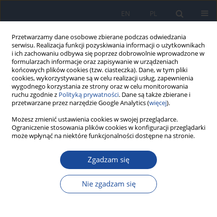
EN
PL
Przetwarzamy dane osobowe zbierane podczas odwiedzania
serwisu. Realizacja funkcji pozyskiwania informacji o użytkownikach
i ich zachowaniu odbywa się poprzez dobrowolnie wprowadzone w
formularzach informacje oraz zapisywanie w urządzeniach
końcowych plików cookies (tzw. ciasteczka). Dane, w tym pliki
cookies, wykorzystywane są w celu realizacji usług, zapewnienia
wygodnego korzystania ze strony oraz w celu monitorowania
ruchu zgodnie z
Polityką prywatności
. Dane są także zbierane i
przetwarzane przez narzędzie Google Analytics (
więcej
).
Możesz zmienić ustawienia cookies w swojej przeglądarce.
Archiwum
Ograniczenie stosowania plików cookies w konfiguracji przeglądarki
może wpłynąć na niektóre funkcjonalności dostępne na stronie.
2/2011 vol. 62
Zgadzam się
Szacowanie ryzyka dla łącznego narażenia na
Nie zgadzam się
pozostałość pestycydów w żywności
G. Kostka
,
K. Urbanek-Olejnik
,
M. Liszewska