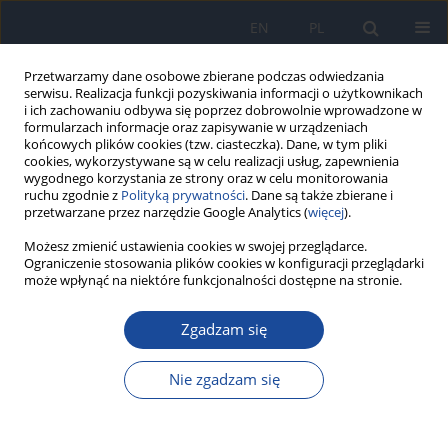
EN
PL
Przetwarzamy dane osobowe zbierane podczas odwiedzania
serwisu. Realizacja funkcji pozyskiwania informacji o użytkownikach
i ich zachowaniu odbywa się poprzez dobrowolnie wprowadzone w
formularzach informacje oraz zapisywanie w urządzeniach
końcowych plików cookies (tzw. ciasteczka). Dane, w tym pliki
cookies, wykorzystywane są w celu realizacji usług, zapewnienia
wygodnego korzystania ze strony oraz w celu monitorowania
ruchu zgodnie z
Polityką prywatności
. Dane są także zbierane i
przetwarzane przez narzędzie Google Analytics (
więcej
).
Możesz zmienić ustawienia cookies w swojej przeglądarce.
Autor
Petra Lenártová
Ograniczenie stosowania plików cookies w konfiguracji przeglądarki
może wpłynąć na niektóre funkcjonalności dostępne na stronie.
Sleep-related behaviours and their associations
with overweight, obesity and hypertension in
Zgadzam się
adults
Nie zgadzam się
Jana Pastrnáková
,
Lucia Šubová
,
Martina Gažarová
,
Petra Lenártová
,
Magdalena Górnicka
,
Marta Habánová
Rocz Panstw Zakl Hig 2025;76(4):293-299