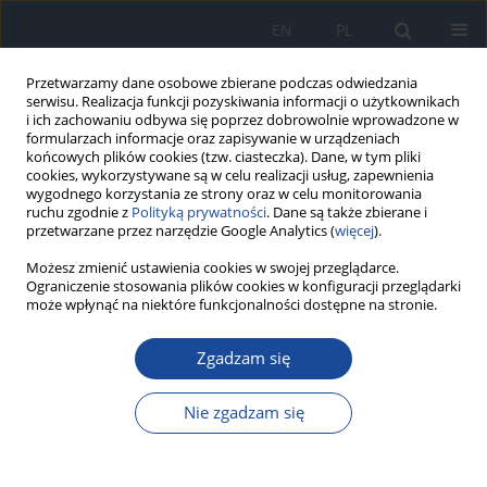
EN
PL
Przetwarzamy dane osobowe zbierane podczas odwiedzania
serwisu. Realizacja funkcji pozyskiwania informacji o użytkownikach
i ich zachowaniu odbywa się poprzez dobrowolnie wprowadzone w
formularzach informacje oraz zapisywanie w urządzeniach
końcowych plików cookies (tzw. ciasteczka). Dane, w tym pliki
cookies, wykorzystywane są w celu realizacji usług, zapewnienia
wygodnego korzystania ze strony oraz w celu monitorowania
ruchu zgodnie z
Polityką prywatności
. Dane są także zbierane i
przetwarzane przez narzędzie Google Analytics (
więcej
).
Możesz zmienić ustawienia cookies w swojej przeglądarce.
Autor
A. Czerwonogrodzka-
Ograniczenie stosowania plików cookies w konfiguracji przeglądarki
Senczyna
może wpłynąć na niektóre funkcjonalności dostępne na stronie.
Zgadzam się
Nutritional value of daily food rations of
overweight and normal weight pregnant women.
Nie zgadzam się
A. Bzikowska
,
A. Czerwonogrodzka-Senczyna
,
A. Riahi.
,
H. Weker
Rocz Panstw Zakl Hig 2017;68(4):375-379