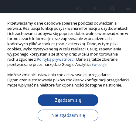
EN
PL
Przetwarzamy dane osobowe zbierane podczas odwiedzania
serwisu. Realizacja funkcji pozyskiwania informacji o użytkownikach
i ich zachowaniu odbywa się poprzez dobrowolnie wprowadzone w
formularzach informacje oraz zapisywanie w urządzeniach
końcowych plików cookies (tzw. ciasteczka). Dane, w tym pliki
cookies, wykorzystywane są w celu realizacji usług, zapewnienia
wygodnego korzystania ze strony oraz w celu monitorowania
ruchu zgodnie z
Polityką prywatności
. Dane są także zbierane i
przetwarzane przez narzędzie Google Analytics (
więcej
).
Możesz zmienić ustawienia cookies w swojej przeglądarce.
4/1997 vol. 48
Ograniczenie stosowania plików cookies w konfiguracji przeglądarki
może wpłynąć na niektóre funkcjonalności dostępne na stronie.
Zgadzam się
Spektrofotometryczne
Nie zgadzam się
oznaczanie skandu, galu i
wanadu w liściach kapusty