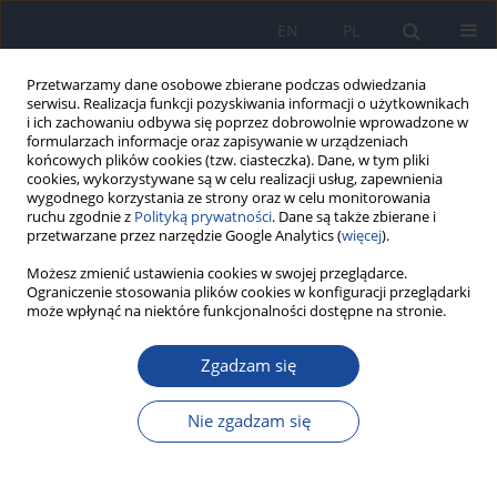
EN
PL
Przetwarzamy dane osobowe zbierane podczas odwiedzania
serwisu. Realizacja funkcji pozyskiwania informacji o użytkownikach
i ich zachowaniu odbywa się poprzez dobrowolnie wprowadzone w
formularzach informacje oraz zapisywanie w urządzeniach
końcowych plików cookies (tzw. ciasteczka). Dane, w tym pliki
cookies, wykorzystywane są w celu realizacji usług, zapewnienia
wygodnego korzystania ze strony oraz w celu monitorowania
ruchu zgodnie z
Polityką prywatności
. Dane są także zbierane i
przetwarzane przez narzędzie Google Analytics (
więcej
).
Możesz zmienić ustawienia cookies w swojej przeglądarce.
Autor
Varkey Nadakkavukaran
Ograniczenie stosowania plików cookies w konfiguracji przeglądarki
Santhosh
może wpłynąć na niektóre funkcjonalności dostępne na stronie.
Zgadzam się
Association of sweet taste perception and dietary
habits with body mass index among public
Nie zgadzam się
school children of Belagavi district, South India
Roopali M. Sankeshwari
,
Anil V. Ankola
,
Siva Shankari
,
Yuvarani