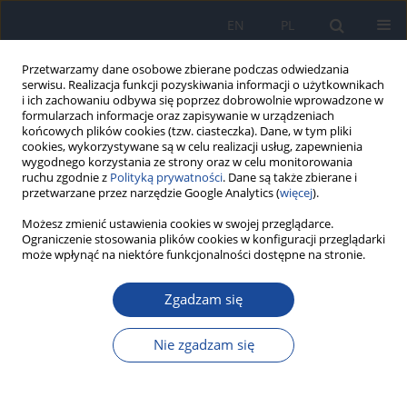
EN
PL
Przetwarzamy dane osobowe zbierane podczas odwiedzania
serwisu. Realizacja funkcji pozyskiwania informacji o użytkownikach
i ich zachowaniu odbywa się poprzez dobrowolnie wprowadzone w
formularzach informacje oraz zapisywanie w urządzeniach
końcowych plików cookies (tzw. ciasteczka). Dane, w tym pliki
cookies, wykorzystywane są w celu realizacji usług, zapewnienia
wygodnego korzystania ze strony oraz w celu monitorowania
ruchu zgodnie z
Polityką prywatności
. Dane są także zbierane i
przetwarzane przez narzędzie Google Analytics (
więcej
).
Możesz zmienić ustawienia cookies w swojej przeglądarce.
Autor
Omar El Hiba
Ograniczenie stosowania plików cookies w konfiguracji przeglądarki
może wpłynąć na niektóre funkcjonalności dostępne na stronie.
Adherence to the Mediterranean diet among
Zgadzam się
adolescents: A comparison of two versions of
KIDMED
Nie zgadzam się
Imane Haddou
,
Halima Daif
,
Halima Belaoufi
,
Ghizlane Benaddi
,
Mohammed Elayachi
,
Omar El Hiba
,
Rekia Belahsen
Rocz Panstw Zakl Hig 2025;76(4):343-351