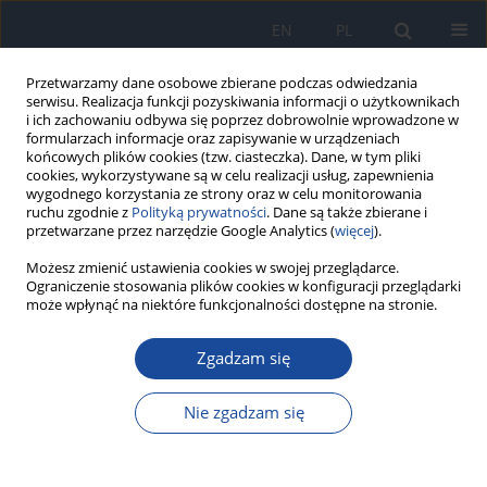
EN
PL
Przetwarzamy dane osobowe zbierane podczas odwiedzania
serwisu. Realizacja funkcji pozyskiwania informacji o użytkownikach
i ich zachowaniu odbywa się poprzez dobrowolnie wprowadzone w
formularzach informacje oraz zapisywanie w urządzeniach
końcowych plików cookies (tzw. ciasteczka). Dane, w tym pliki
cookies, wykorzystywane są w celu realizacji usług, zapewnienia
wygodnego korzystania ze strony oraz w celu monitorowania
ruchu zgodnie z
Polityką prywatności
. Dane są także zbierane i
przetwarzane przez narzędzie Google Analytics (
więcej
).
Możesz zmienić ustawienia cookies w swojej przeglądarce.
Autor
Hiba Naas
Ograniczenie stosowania plików cookies w konfiguracji przeglądarki
może wpłynąć na niektóre funkcjonalności dostępne na stronie.
Health status, risk factors and effects of olive leaf
Zgadzam się
extract infusion (
Olea europaea
L.) on blood
pressure in a hypertensive population
Nie zgadzam się
Fouad Affane
,
Zakaria Meskini
,
Ali Araf
,
Zouheyr Hadri
,
Hiba Naas
,
Djamila Yssaad
Rocz Panstw Zakl Hig 2025;76(4):323-333