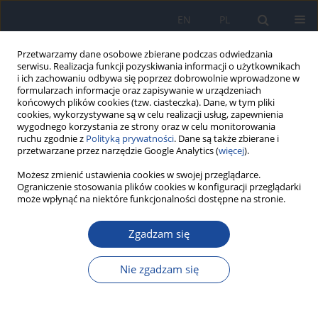
EN
PL
Przetwarzamy dane osobowe zbierane podczas odwiedzania
serwisu. Realizacja funkcji pozyskiwania informacji o użytkownikach
i ich zachowaniu odbywa się poprzez dobrowolnie wprowadzone w
formularzach informacje oraz zapisywanie w urządzeniach
końcowych plików cookies (tzw. ciasteczka). Dane, w tym pliki
cookies, wykorzystywane są w celu realizacji usług, zapewnienia
wygodnego korzystania ze strony oraz w celu monitorowania
ruchu zgodnie z
Polityką prywatności
. Dane są także zbierane i
przetwarzane przez narzędzie Google Analytics (
więcej
).
Możesz zmienić ustawienia cookies w swojej przeglądarce.
Autor
Barbara Janota
Ograniczenie stosowania plików cookies w konfiguracji przeglądarki
może wpłynąć na niektóre funkcjonalności dostępne na stronie.
Nutritional behaviours and lifestyle before and
during COVID-19 pandemic: based on data from
Zgadzam się
Polish and Turkish surveys
Nie zgadzam się
Marika Wlazło
,
Natalia Zięba
,
Barbara Janota
,
Martyna Czapla
,
Kamil
Mąkosza
,
Karolina Janion
,
Elżbieta Szczepańska
Rocz Panstw Zakl Hig 2023;74(3):283-294