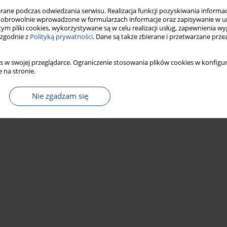
ne podczas odwiedzania serwisu. Realizacja funkcji pozyskiwania informacj
rzewających pobranych z obrotu
obrowolnie wprowadzone w formularzach informacje oraz zapisywanie w u
 tym pliki cookies, wykorzystywane są w celu realizacji usług, zapewnienia 
 zgodnie z
Polityką prywatności
. Dane są także zbierane i przetwarzane prze
Statystyki
s w swojej przeglądarce. Ograniczenie stosowania plików cookies w konfigur
 na stronie.
Nie zgadzam się