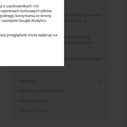
Miesiąc
Rok
i o użytkownikach i ich
rządzeniach końcowych plików
Nurse burnout as a public health issue and
wygodnego korzystania ze strony
Its impact on patient care quality. A
z narzędzie Google Analytics
narrative review
acji przeglądarki może wpłynąć na
Ketogenic diet in adult obesity: safety,
limitations, and evidence from various
clinical applications
The role of nutrition in Alzheimer’s disease
Indeksy
Indeks słów kluczowych
Indeks dziedzin
Indeks autorów