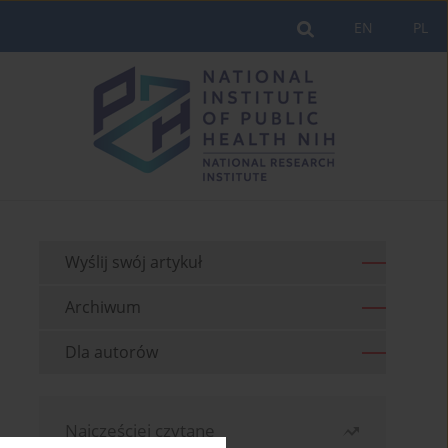
EN
PL
Wyślij swój artykuł
Archiwum
Dla autorów
Najczęściej czytane