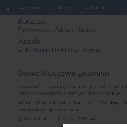
Bieżący numer
Online first
Archiwum
O cza
Słowo kluczowe
tyramina
Zawartość histaminy i tyraminy w zależności o
przechowywanych w różnych temperaturach
M. Fonberg-Broczek
,
D. Sawilska-Rautenstrauch
,
B. Windyga
,
H. Ś
Rocz Panstw Zakl Hig 2003;54(1):87-95
Streszczenie
Artykuł
(PDF)