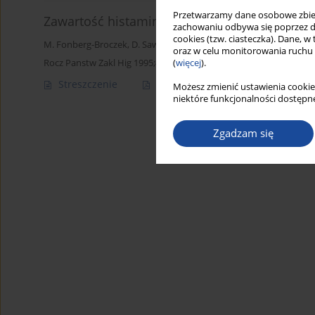
Przetwarzamy dane osobowe zbiera
Zawartość histaminy i tyraminy w serach doj
zachowaniu odbywa się poprzez d
cookies (tzw. ciasteczka). Dane, w
M. Fonberg-Broczek
,
D. Sawilska-Rautenstrauch
oraz w celu monitorowania ruchu
Rocz Panstw Zakl Hig 1995;46(3):243-246
(
więcej
).
Streszczenie
Artykuł
(PDF)
Możesz zmienić ustawienia cookie
niektóre funkcjonalności dostępne
Zgadzam się