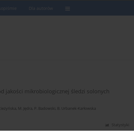
sopiśmie
Dla autorów
d jakości mikrobiologicznej śledzi solonych
cieżyńska
,
M. Jędra
,
P. Badowski
,
B. Urbanek-Karłowska
Statystyki