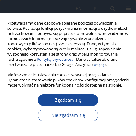
EN
PL
Przetwarzamy dane osobowe zbierane podczas odwiedzania
serwisu. Realizacja funkcji pozyskiwania informacji o użytkownikach
i ich zachowaniu odbywa się poprzez dobrowolnie wprowadzone w
formularzach informacje oraz zapisywanie w urządzeniach
końcowych plików cookies (tzw. ciasteczka). Dane, w tym pliki
cookies, wykorzystywane są w celu realizacji usług, zapewnienia
wygodnego korzystania ze strony oraz w celu monitorowania
ruchu zgodnie z
Polityką prywatności
. Dane są także zbierane i
przetwarzane przez narzędzie Google Analytics (
więcej
).
Możesz zmienić ustawienia cookies w swojej przeglądarce.
Słowo kluczowe
nonylphenol
Ograniczenie stosowania plików cookies w konfiguracji przeglądarki
może wpłynąć na niektóre funkcjonalności dostępne na stronie.
Uszkodzenia DNA w komórkach somatycznych
myszy narażanych na nonylofenol oraz na
Zgadzam się
skojarzone działanie promieniowania
jonizującego i nonylofenolu
Nie zgadzam się
M.M. Dobrzyńska
Rocz Panstw Zakl Hig 2012;63(4):417-424