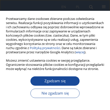
EN
PL
Przetwarzamy dane osobowe zbierane podczas odwiedzania
serwisu. Realizacja funkcji pozyskiwania informacji o użytkownikach
i ich zachowaniu odbywa się poprzez dobrowolnie wprowadzone w
formularzach informacje oraz zapisywanie w urządzeniach
końcowych plików cookies (tzw. ciasteczka). Dane, w tym pliki
cookies, wykorzystywane są w celu realizacji usług, zapewnienia
wygodnego korzystania ze strony oraz w celu monitorowania
ruchu zgodnie z
Polityką prywatności
. Dane są także zbierane i
przetwarzane przez narzędzie Google Analytics (
więcej
).
Możesz zmienić ustawienia cookies w swojej przeglądarce.
Słowo kluczowe
mężczyźni
Ograniczenie stosowania plików cookies w konfiguracji przeglądarki
może wpłynąć na niektóre funkcjonalności dostępne na stronie.
Assessment of caffeine intake with food by Polish
females and males
Zgadzam się
Ewa Malczyk
,
Joanna Wyka
,
Agata Malczyk
,
Katarzyna Larma
Nie zgadzam się
Rocz Panstw Zakl Hig 2021;72(3):273-280
DOI
:
https://doi.org/10.32394/rpzh.2021.0171
Statystyki