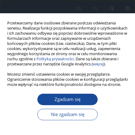
EN
PL
Przetwarzamy dane osobowe zbierane podczas odwiedzania
serwisu. Realizacja funkcji pozyskiwania informacji o użytkownikach
i ich zachowaniu odbywa się poprzez dobrowolnie wprowadzone w
formularzach informacje oraz zapisywanie w urządzeniach
końcowych plików cookies (tzw. ciasteczka). Dane, w tym pliki
cookies, wykorzystywane są w celu realizacji usług, zapewnienia
wygodnego korzystania ze strony oraz w celu monitorowania
ruchu zgodnie z
Polityką prywatności
. Dane są także zbierane i
przetwarzane przez narzędzie Google Analytics (
więcej
).
Możesz zmienić ustawienia cookies w swojej przeglądarce.
Słowo kluczowe
caffeine intake
Ograniczenie stosowania plików cookies w konfiguracji przeglądarki
with food
może wpłynąć na niektóre funkcjonalności dostępne na stronie.
Zgadzam się
Assessment of caffeine intake with food by Polish
females and males
Nie zgadzam się
Ewa Malczyk
,
Joanna Wyka
,
Agata Malczyk
,
Katarzyna Larma
Rocz Panstw Zakl Hig 2021;72(3):273-280