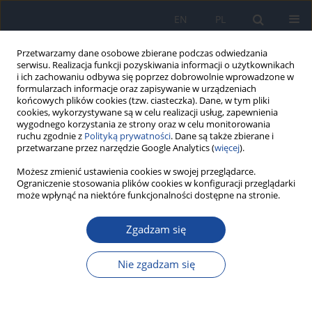
EN
PL
Przetwarzamy dane osobowe zbierane podczas odwiedzania
serwisu. Realizacja funkcji pozyskiwania informacji o użytkownikach
i ich zachowaniu odbywa się poprzez dobrowolnie wprowadzone w
formularzach informacje oraz zapisywanie w urządzeniach
końcowych plików cookies (tzw. ciasteczka). Dane, w tym pliki
cookies, wykorzystywane są w celu realizacji usług, zapewnienia
wygodnego korzystania ze strony oraz w celu monitorowania
ruchu zgodnie z
Polityką prywatności
. Dane są także zbierane i
przetwarzane przez narzędzie Google Analytics (
więcej
).
Możesz zmienić ustawienia cookies w swojej przeglądarce.
4/2013 vol. 64
Ograniczenie stosowania plików cookies w konfiguracji przeglądarki
może wpłynąć na niektóre funkcjonalności dostępne na stronie.
Zgadzam się
Determining levels of mineral
Nie zgadzam się
consumption from foodstuffs
sources in the daily diets of