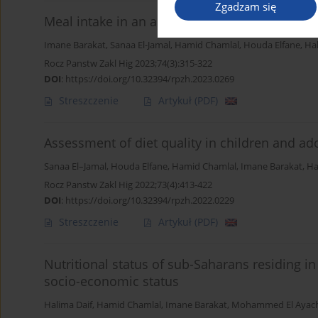
Zgadzam się
Meal intake in an adult Moroccan population:
Imane Barakat
,
Sanaa El-Jamal
,
Hamid Chamlal
,
Houda Elfane
,
Hal
Rocz Panstw Zakl Hig 2023;74(3):315-322
DOI
:
https://doi.org/10.32394/rpzh.2023.0269
Streszczenie
Artykuł
(PDF)
Assessment of diet quality in children and ad
Sanaa El–Jamal
,
Houda Elfane
,
Hamid Chamlal
,
Imane Barakat
,
Ha
Rocz Panstw Zakl Hig 2022;73(4):413-422
DOI
:
https://doi.org/10.32394/rpzh.2022.0229
Streszczenie
Artykuł
(PDF)
Nutritional status of sub-Saharans residing in 
socio-economic status
Halima Daif
,
Hamid Chamlal
,
Imane Barakat
,
Mohammed El Ayach