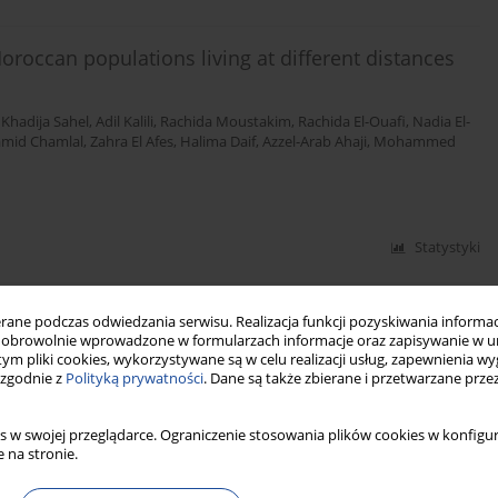
roccan populations living at different distances
,
Khadija Sahel
,
Adil Kalili
,
Rachida Moustakim
,
Rachida El-Ouafi
,
Nadia El-
mid Chamlal
,
Zahra El Afes
,
Halima Daif
,
Azzel-Arab Ahaji
,
Mohammed
Statystyki
vince of El Jadida and impact of low birth weight
ne podczas odwiedzania serwisu. Realizacja funkcji pozyskiwania informacj
se-control study
obrowolnie wprowadzone w formularzach informacje oraz zapisywanie w u
 tym pliki cookies, wykorzystywane są w celu realizacji usług, zapewnienia 
 zgodnie z
Polityką prywatności
. Dane są także zbierane i przetwarzane prze
a Daif
,
Mohammed El-Ayachi
,
Rekia Belahsen
s w swojej przeglądarce. Ograniczenie stosowania plików cookies w konfigur
 na stronie.
Statystyki