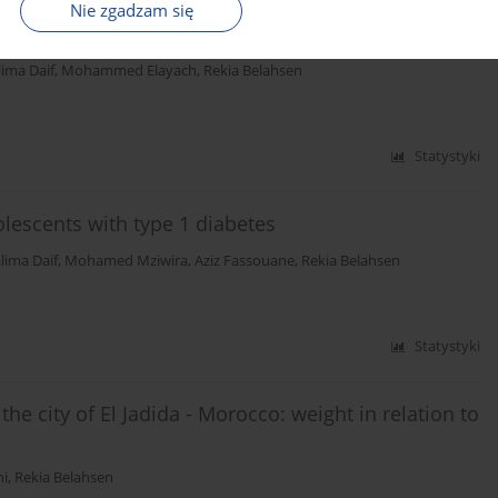
Nie zgadzam się
 determinants and implications for weight status
ima Daif
,
Mohammed Elayach
,
Rekia Belahsen
Statystyki
olescents with type 1 diabetes
lima Daif
,
Mohamed Mziwira
,
Aziz Fassouane
,
Rekia Belahsen
Statystyki
the city of El Jadida - Morocco: weight in relation to
i
,
Rekia Belahsen