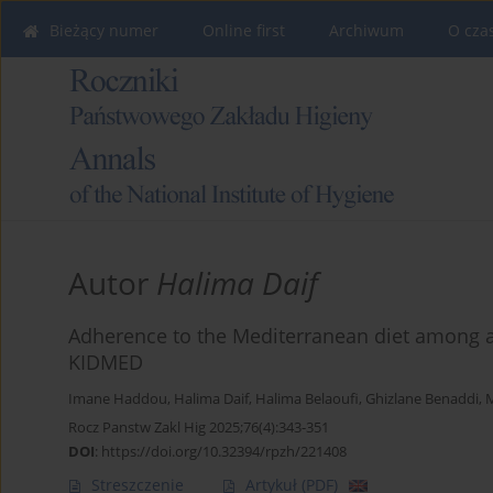
Bieżący numer
Online first
Archiwum
O cza
Autor
Halima Daif
Adherence to the Mediterranean diet among a
KIDMED
Imane Haddou
,
Halima Daif
,
Halima Belaoufi
,
Ghizlane Benaddi
,
Rocz Panstw Zakl Hig 2025;76(4):343-351
DOI
:
https://doi.org/10.32394/rpzh/221408
Streszczenie
Artykuł
(PDF)