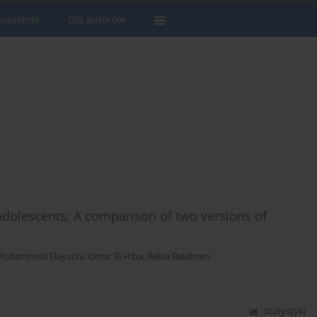
sopiśmie
Dla autorów
dolescents: A comparison of two versions of
Mohammed Elayachi
,
Omar El Hiba
,
Rekia Belahsen
Statystyki