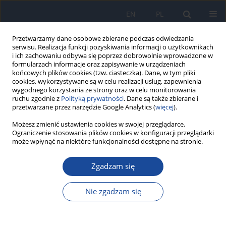
EN
PL
Przetwarzamy dane osobowe zbierane podczas odwiedzania
serwisu. Realizacja funkcji pozyskiwania informacji o użytkownikach
i ich zachowaniu odbywa się poprzez dobrowolnie wprowadzone w
formularzach informacje oraz zapisywanie w urządzeniach
końcowych plików cookies (tzw. ciasteczka). Dane, w tym pliki
cookies, wykorzystywane są w celu realizacji usług, zapewnienia
wygodnego korzystania ze strony oraz w celu monitorowania
ruchu zgodnie z
Polityką prywatności
. Dane są także zbierane i
przetwarzane przez narzędzie Google Analytics (
więcej
).
Możesz zmienić ustawienia cookies w swojej przeglądarce.
Autor
M. Bronkowska
Ograniczenie stosowania plików cookies w konfiguracji przeglądarki
może wpłynąć na niektóre funkcjonalności dostępne na stronie.
Comparison of vegetables and fruit consumption
frequency by athletes before and after marathon
Zgadzam się
D. Orzeł
,
A. Kosendiak
,
M. Bronkowska
Nie zgadzam się
Rocz Panstw Zakl Hig 2018;69(3):267-272
Statystyki
Streszczenie
Artykuł
(PDF)