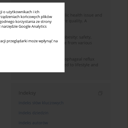
Miesiąc
Rok
i o użytkownikach i ich
Nurse burnout as a public health issue and
rządzeniach końcowych plików
Its impact on patient care quality. A
wygodnego korzystania ze strony
narrative review
z narzędzie Google Analytics
Ketogenic diet in adult obesity: safety,
acji przeglądarki może wpłynąć na
limitations, and evidence from various
clinical applications
Risk factors for gastroesophageal reflux
disease symptoms related to lifestyle and
diet
Indeksy
Indeks słów kluczowych
Indeks dziedzin
Indeks autorów