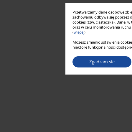
Przetwarzamy dane osobowe zbiera
zachowaniu odbywa się poprzez d
cookies (tzw. ciasteczka). Dane, w
oraz w celu monitorowania ruchu
(
więcej
).
Możesz zmienić ustawienia cookie
niektóre funkcjonalności dostępne
Zgadzam się