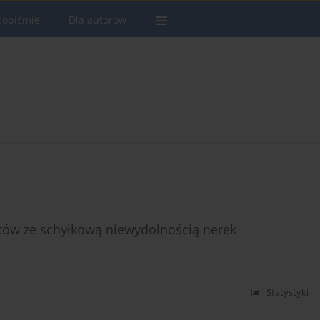
sopiśmie
Dla autorów
ntów ze schyłkową niewydolnością nerek
Statystyki