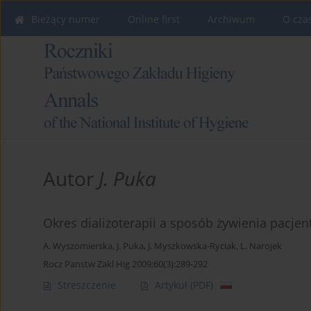
Bieżący numer
Online first
Archiwum
O cza
Autor
J. Puka
Okres dializoterapii a sposób żywienia pacje
A. Wyszomierska
,
J. Puka
,
J. Myszkowska-Ryciak
,
L. Narojek
Rocz Panstw Zakl Hig 2009;60(3):289-292
Streszczenie
Artykuł
(PDF)