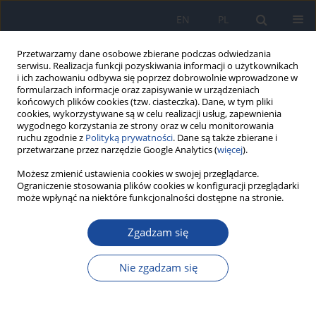
EN
PL
Przetwarzamy dane osobowe zbierane podczas odwiedzania
serwisu. Realizacja funkcji pozyskiwania informacji o użytkownikach
i ich zachowaniu odbywa się poprzez dobrowolnie wprowadzone w
formularzach informacje oraz zapisywanie w urządzeniach
końcowych plików cookies (tzw. ciasteczka). Dane, w tym pliki
cookies, wykorzystywane są w celu realizacji usług, zapewnienia
wygodnego korzystania ze strony oraz w celu monitorowania
ruchu zgodnie z
Polityką prywatności
. Dane są także zbierane i
przetwarzane przez narzędzie Google Analytics (
więcej
).
Możesz zmienić ustawienia cookies w swojej przeglądarce.
Autor
J. Juśkiewicz
Ograniczenie stosowania plików cookies w konfiguracji przeglądarki
może wpłynąć na niektóre funkcjonalności dostępne na stronie.
Przydatność oleju lnianego w ograniczaniu
zaburzeń metabolicznych indukowanych dietą
Zgadzam się
A. Jurgoński
,
J. Juśkiewicz
,
P. Zduńczyk
Nie zgadzam się
Rocz Panstw Zakl Hig 2011;62(2):215-218
Statystyki
Streszczenie
Artykuł
(PDF)