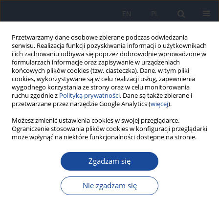
EN
PL
Przetwarzamy dane osobowe zbierane podczas odwiedzania
serwisu. Realizacja funkcji pozyskiwania informacji o użytkownikach
i ich zachowaniu odbywa się poprzez dobrowolnie wprowadzone w
formularzach informacje oraz zapisywanie w urządzeniach
końcowych plików cookies (tzw. ciasteczka). Dane, w tym pliki
cookies, wykorzystywane są w celu realizacji usług, zapewnienia
wygodnego korzystania ze strony oraz w celu monitorowania
ruchu zgodnie z
Polityką prywatności
. Dane są także zbierane i
przetwarzane przez narzędzie Google Analytics (
więcej
).
Możesz zmienić ustawienia cookies w swojej przeglądarce.
2/2007 vol. 58
Ograniczenie stosowania plików cookies w konfiguracji przeglądarki
może wpłynąć na niektóre funkcjonalności dostępne na stronie.
Zgadzam się
The growth of proteolytic
Nie zgadzam się
microorganisms affects
keratinolytic fungi in sewage