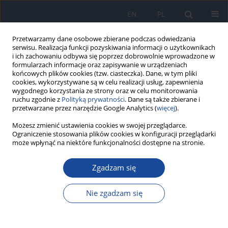
EN
PL
Przetwarzamy dane osobowe zbierane podczas odwiedzania
serwisu. Realizacja funkcji pozyskiwania informacji o użytkownikach
i ich zachowaniu odbywa się poprzez dobrowolnie wprowadzone w
formularzach informacje oraz zapisywanie w urządzeniach
końcowych plików cookies (tzw. ciasteczka). Dane, w tym pliki
cookies, wykorzystywane są w celu realizacji usług, zapewnienia
wygodnego korzystania ze strony oraz w celu monitorowania
ruchu zgodnie z
Polityką prywatności
. Dane są także zbierane i
przetwarzane przez narzędzie Google Analytics (
więcej
).
Możesz zmienić ustawienia cookies w swojej przeglądarce.
Słowo kluczowe
supplements
Ograniczenie stosowania plików cookies w konfiguracji przeglądarki
może wpłynąć na niektóre funkcjonalności dostępne na stronie.
Ocena spożycia witamin i składników
Zgadzam się
mineralnych z suplementami diety przez kobiety
w ciąży
Nie zgadzam się
J. Hamułka
,
A. Wawrzyniak
,
R. Pawłowska
Rocz Panstw Zakl Hig 2010;61(3):269-275