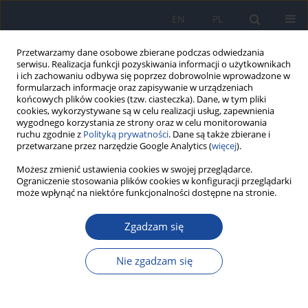
EN
PL
Przetwarzamy dane osobowe zbierane podczas odwiedzania
serwisu. Realizacja funkcji pozyskiwania informacji o użytkownikach
i ich zachowaniu odbywa się poprzez dobrowolnie wprowadzone w
formularzach informacje oraz zapisywanie w urządzeniach
końcowych plików cookies (tzw. ciasteczka). Dane, w tym pliki
cookies, wykorzystywane są w celu realizacji usług, zapewnienia
wygodnego korzystania ze strony oraz w celu monitorowania
ruchu zgodnie z
Polityką prywatności
. Dane są także zbierane i
przetwarzane przez narzędzie Google Analytics (
więcej
).
Możesz zmienić ustawienia cookies w swojej przeglądarce.
Słowo kluczowe
metanol
Ograniczenie stosowania plików cookies w konfiguracji przeglądarki
może wpłynąć na niektóre funkcjonalności dostępne na stronie.
Kolumny powinowactwa immunologicznego w
analizie ochratoksyny A w zbożach techniką
Zgadzam się
HPLC. Cz. I. Ocena metody ekstrakcji metanolem
z wodą
Nie zgadzam się
L. Czerwiecki
,
K. Czyżyk
,
A. Kwiecień
,
G. Wilczyńska
Rocz Panstw Zakl Hig 2004;55(2):133-138