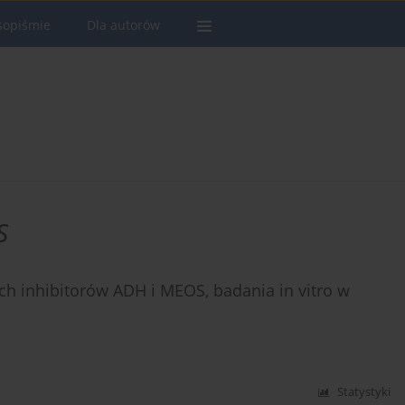
sopiśmie
Dla autorów
S
h inhibitorów ADH i MEOS, badania in vitro w
Statystyki