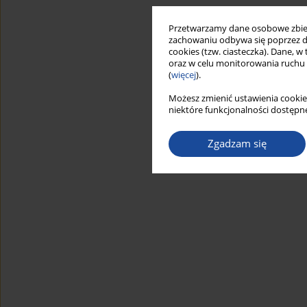
Przetwarzamy dane osobowe zbiera
zachowaniu odbywa się poprzez d
cookies (tzw. ciasteczka). Dane, w
oraz w celu monitorowania ruchu
(
więcej
).
Możesz zmienić ustawienia cookie
niektóre funkcjonalności dostępne
Zgadzam się