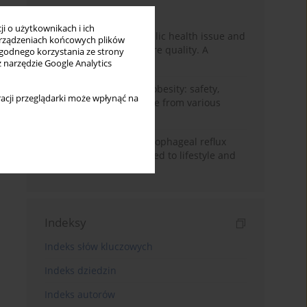
Miesiąc
Rok
i o użytkownikach i ich
Nurse burnout as a public health issue and
rządzeniach końcowych plików
Its impact on patient care quality. A
wygodnego korzystania ze strony
narrative review
z narzędzie Google Analytics
Ketogenic diet in adult obesity: safety,
acji przeglądarki może wpłynąć na
limitations, and evidence from various
clinical applications
Risk factors for gastroesophageal reflux
disease symptoms related to lifestyle and
diet
Indeksy
Indeks słów kluczowych
Indeks dziedzin
Indeks autorów