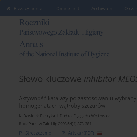
Bieżący numer
Online first
Archiwum
O cza
Słowo kluczowe
inhibitor MEO
Aktywność katalazy po zastosowaniu wybranyc
homogenatach wątroby szczurów
K. Dawidek-Pietryka
,
J. Dudka
,
E. Jagiełło-Wójtowicz
Rocz Panstw Zakl Hig 2003;54(4):373-381
Streszczenie
Artykuł
(PDF)