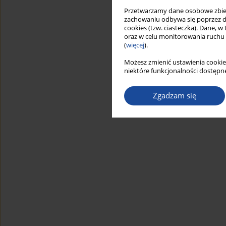
Przetwarzamy dane osobowe zbiera
zachowaniu odbywa się poprzez d
cookies (tzw. ciasteczka). Dane, w
oraz w celu monitorowania ruchu
(
więcej
).
Możesz zmienić ustawienia cookie
niektóre funkcjonalności dostępne
Zgadzam się