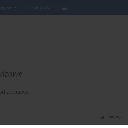
sopiśmie
Dla autorów
żdżowe
od additives.
Statystyki