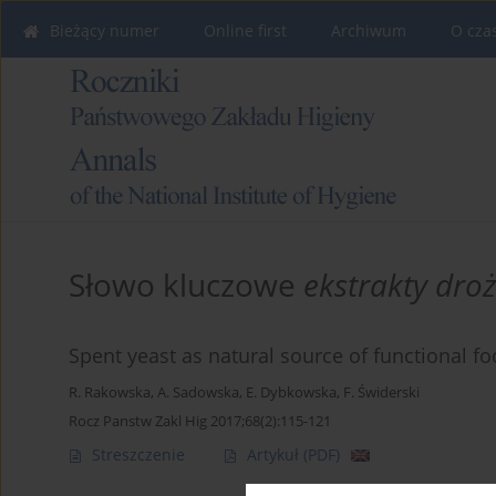
Bieżący numer
Online first
Archiwum
O cza
Słowo kluczowe
ekstrakty dro
Spent yeast as natural source of functional fo
R. Rakowska
,
A. Sadowska
,
E. Dybkowska
,
F. Świderski
Rocz Panstw Zakl Hig 2017;68(2):115-121
Streszczenie
Artykuł
(PDF)