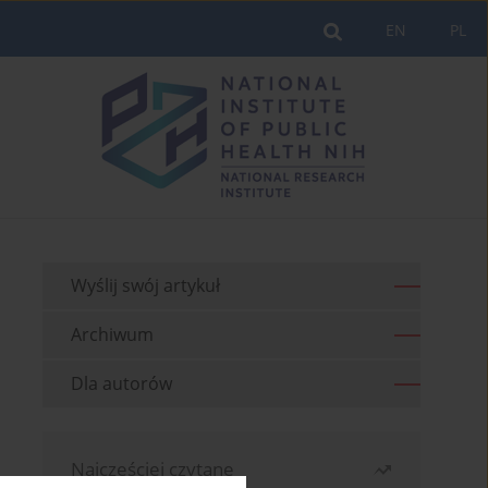
EN
PL
Wyślij swój artykuł
Archiwum
Dla autorów
Najczęściej czytane