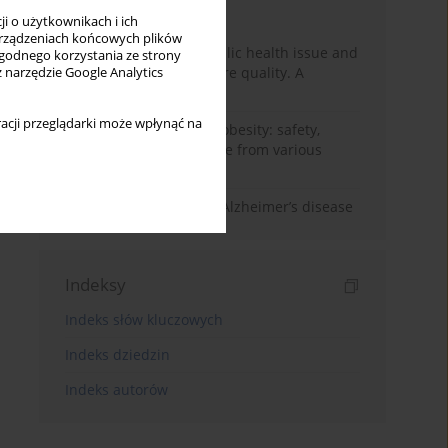
Miesiąc
Rok
i o użytkownikach i ich
rządzeniach końcowych plików
Nurse burnout as a public health issue and
wygodnego korzystania ze strony
Its impact on patient care quality. A
z narzędzie Google Analytics
narrative review
acji przeglądarki może wpłynąć na
Ketogenic diet in adult obesity: safety,
limitations, and evidence from various
clinical applications
The role of nutrition in Alzheimer’s disease
Indeksy
Indeks słów kluczowych
Indeks dziedzin
Indeks autorów