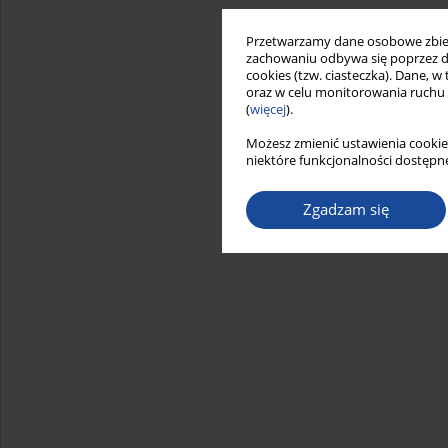
Przetwarzamy dane osobowe zbiera
zachowaniu odbywa się poprzez d
cookies (tzw. ciasteczka). Dane, w
oraz w celu monitorowania ruchu
(
więcej
).
Możesz zmienić ustawienia cookie
niektóre funkcjonalności dostępne
Zgadzam się