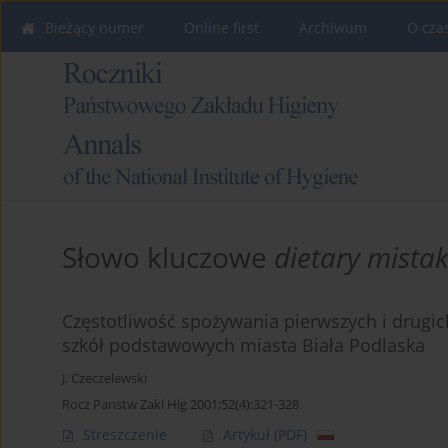
Bieżący numer
Online first
Archiwum
O cza
Słowo kluczowe
dietary mista
Częstotliwość spożywania pierwszych i drugich
szkół podstawowych miasta Biała Podlaska
J. Czeczelewski
Rocz Panstw Zakl Hig 2001;52(4):321-328
Streszczenie
Artykuł
(PDF)