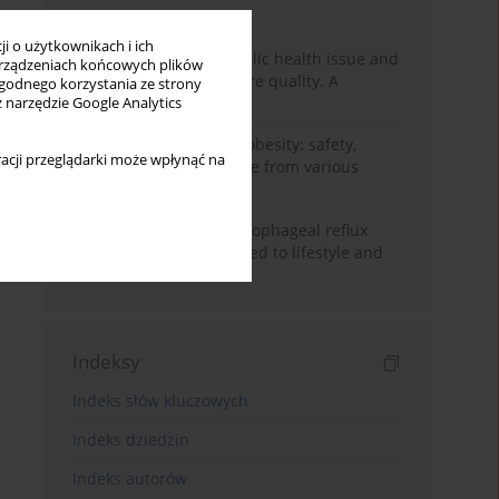
Miesiąc
Rok
i o użytkownikach i ich
Nurse burnout as a public health issue and
rządzeniach końcowych plików
Its impact on patient care quality. A
wygodnego korzystania ze strony
narrative review
z narzędzie Google Analytics
Ketogenic diet in adult obesity: safety,
acji przeglądarki może wpłynąć na
limitations, and evidence from various
clinical applications
Risk factors for gastroesophageal reflux
disease symptoms related to lifestyle and
diet
Indeksy
Indeks słów kluczowych
Indeks dziedzin
Indeks autorów