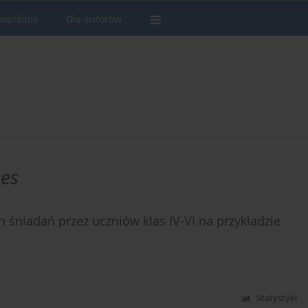
sopiśmie
Dla autorów
kes
 śniadań przez uczniów klas IV-VI na przykładzie
Statystyki