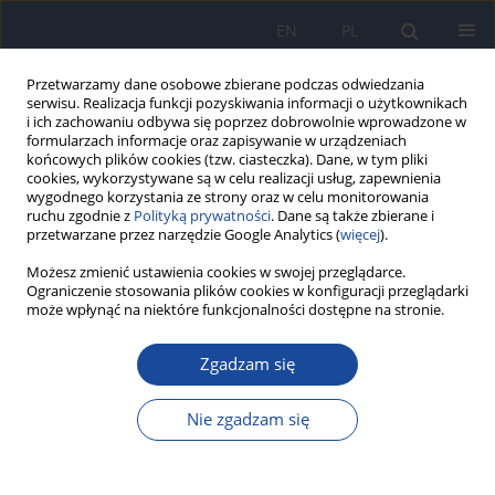
EN
PL
Przetwarzamy dane osobowe zbierane podczas odwiedzania
serwisu. Realizacja funkcji pozyskiwania informacji o użytkownikach
i ich zachowaniu odbywa się poprzez dobrowolnie wprowadzone w
formularzach informacje oraz zapisywanie w urządzeniach
końcowych plików cookies (tzw. ciasteczka). Dane, w tym pliki
cookies, wykorzystywane są w celu realizacji usług, zapewnienia
wygodnego korzystania ze strony oraz w celu monitorowania
ruchu zgodnie z
Polityką prywatności
. Dane są także zbierane i
przetwarzane przez narzędzie Google Analytics (
więcej
).
Możesz zmienić ustawienia cookies w swojej przeglądarce.
Słowo kluczowe
antymon
Ograniczenie stosowania plików cookies w konfiguracji przeglądarki
może wpłynąć na niektóre funkcjonalności dostępne na stronie.
Modyfikacja oraz walidacja
Zgadzam się
spektrofotometrycznej metody oznaczania
śladowych ilości antymonu w różnego typu
Nie zgadzam się
wodach mineralnych
M. Drobnik
,
T. Latour