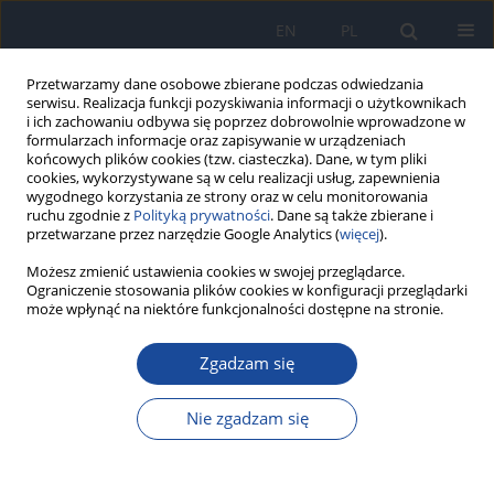
EN
PL
Przetwarzamy dane osobowe zbierane podczas odwiedzania
serwisu. Realizacja funkcji pozyskiwania informacji o użytkownikach
i ich zachowaniu odbywa się poprzez dobrowolnie wprowadzone w
formularzach informacje oraz zapisywanie w urządzeniach
końcowych plików cookies (tzw. ciasteczka). Dane, w tym pliki
cookies, wykorzystywane są w celu realizacji usług, zapewnienia
wygodnego korzystania ze strony oraz w celu monitorowania
ruchu zgodnie z
Polityką prywatności
. Dane są także zbierane i
przetwarzane przez narzędzie Google Analytics (
więcej
).
Możesz zmienić ustawienia cookies w swojej przeglądarce.
Słowo kluczowe
ADH inhibitor
Ograniczenie stosowania plików cookies w konfiguracji przeglądarki
może wpłynąć na niektóre funkcjonalności dostępne na stronie.
Aktywność katalazy po zastosowaniu wybranych
Zgadzam się
inhibitorów ADH i MEOS, badania in vitro w
homogenatach wątroby szczurów
Nie zgadzam się
K. Dawidek-Pietryka
,
J. Dudka
,
E. Jagiełło-Wójtowicz
Rocz Panstw Zakl Hig 2003;54(4):373-381