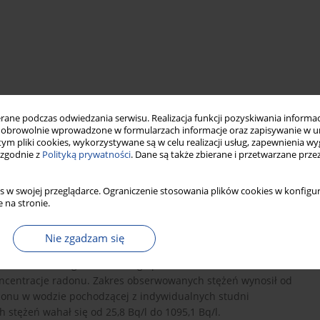
ne podczas odwiedzania serwisu. Realizacja funkcji pozyskiwania informacj
r
water pollution
obrowolnie wprowadzone w formularzach informacje oraz zapisywanie w u
 tym pliki cookies, wykorzystywane są w celu realizacji usług, zapewnienia 
 zgodnie z
Polityką prywatności
. Dane są także zbierane i przetwarzane prze
s w swojej przeglądarce. Ograniczenie stosowania plików cookies w konfigur
ierzchniowej, studziennej i wodociągowej głównych miast i
 na stronie.
dą ciekłej scyntylacji cząstek alfa. Prawie całe zaopatrzenie
ch. Stężenie radonu w tych wodach jest niskie i zawiera się w
Nie zgadzam się
emne wód  Huta Julia wykazuje wysokie stężenie radonu, które
d na terenie Pogórza Izerskiego pobiera do zasilania
ncentracje radonu. Zakres obserwowanych stężeń wynosił od
adonu w wodzie pochodzącej z indywidualnych studni
stężeń wahał się od 25,8 Bq/l do 1095,1 Bq/l.