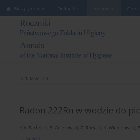
Bieżący numer
Online first
Archiwum
O cza
4/2002 vol. 53
Radon 222Rn w wodzie do pici
K.A. Pachocki
,
B. Gorzkowski
,
Z. Różycki
,
K. Wieprzowski
,
E
Więcej