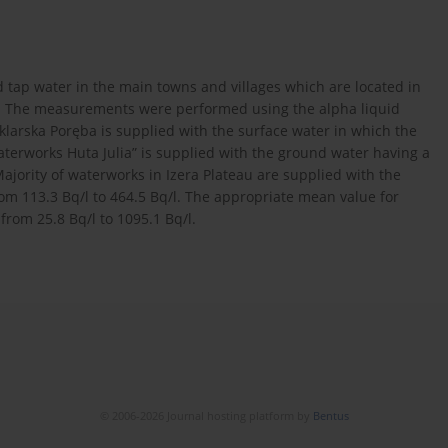
d tap water in the main towns and villages which are located in
d. The measurements were performed using the alpha liquid
klarska Poręba is supplied with the surface water in which the
aterworks Huta Julia” is supplied with the ground water having a
Majority of waterworks in Izera Plateau are supplied with the
om 113.3 Bq/l to 464.5 Bq/l. The appropriate mean value for
from 25.8 Bq/l to 1095.1 Bq/l.
© 2006-2026 Journal hosting platform by
Bentus