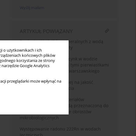
Wyślij mailem
ARTYKUŁ POWIĄZANY
Spożycie składników mineralnych z wodą
pitną przez młode kobiety
i o użytkownikach i ich
rządzeniach końcowych plików
Wapń, magnez, żelazo i cynk w wodzie
wygodnego korzystania ze strony
pitnej a stan odżywienia tymi pierwiastkami
z narzędzie Google Analytics
osób starszych z rejonu warszawskiego
acji przeglądarki może wpłynąć na
Wpływ sieci wodociągowej na jakość
sensoryczną wody do picia
Badania podatności materiałów
kontaktujących się z wodą przeznaczoną do
spożycia na powstawanie obrostów
mikrobiologicznych
Występowanie radonu 222Rn w wodach
leczniczych