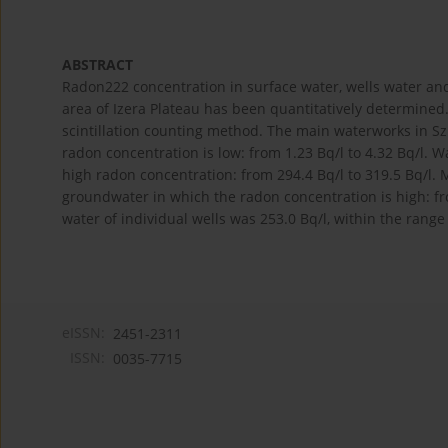
ABSTRACT
Radon222 concentration in surface water, wells water an
area of Izera Plateau has been quantitatively determine
scintillation counting method. The main waterworks in Sz
radon concentration is low: from 1.23 Bq/l to 4.32 Bq/l. W
high radon concentration: from 294.4 Bq/l to 319.5 Bq/l. 
groundwater in which the radon concentration is high: fr
water of individual wells was 253.0 Bq/l, within the range 
eISSN:
2451-2311
ISSN:
0035-7715