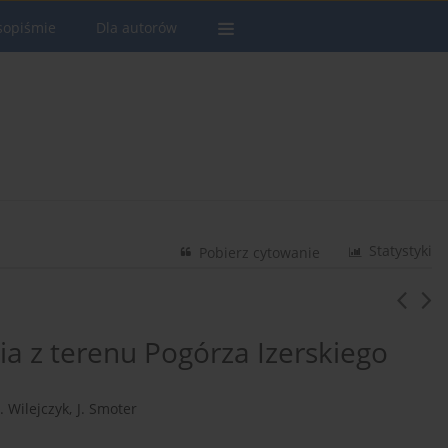
sopiśmie
Dla autorów
Statystyki
Pobierz cytowanie
a z terenu Pogórza Izerskiego
. Wilejczyk
,
J. Smoter