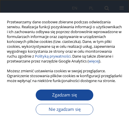
EN
PL
Przetwarzamy dane osobowe zbierane podczas odwiedzania
serwisu. Realizacja funkcji pozyskiwania informacji o użytkownikach
i ich zachowaniu odbywa się poprzez dobrowolnie wprowadzone w
formularzach informacje oraz zapisywanie w urządzeniach
końcowych plików cookies (tzw. ciasteczka). Dane, w tym pliki
cookies, wykorzystywane są w celu realizacji usług, zapewnienia
wygodnego korzystania ze strony oraz w celu monitorowania
ruchu zgodnie z
Polityką prywatności
. Dane są także zbierane i
przetwarzane przez narzędzie Google Analytics (
więcej
).
Możesz zmienić ustawienia cookies w swojej przeglądarce.
Autor
Soad Khal-Layoun
Ograniczenie stosowania plików cookies w konfiguracji przeglądarki
może wpłynąć na niektóre funkcjonalności dostępne na stronie.
Healthcare professionals' knowledge of
Zgadzam się
probiotics, prebiotics, and the gut microbiota –
the city of Kénitra, Morocco: A pilot study
Nie zgadzam się
Hanane Lerhzouli
,
Btihaj Al Ibrahmi
,
Samir Bikri
,
Soad Khal-Layoun
,
Abdellatif Bour
Rocz Panstw Zakl Hig 2025;76(4):301-313