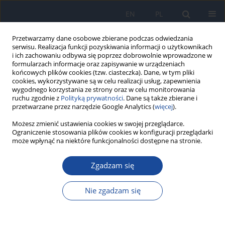
EN
PL
Przetwarzamy dane osobowe zbierane podczas odwiedzania
serwisu. Realizacja funkcji pozyskiwania informacji o użytkownikach
i ich zachowaniu odbywa się poprzez dobrowolnie wprowadzone w
formularzach informacje oraz zapisywanie w urządzeniach
końcowych plików cookies (tzw. ciasteczka). Dane, w tym pliki
cookies, wykorzystywane są w celu realizacji usług, zapewnienia
wygodnego korzystania ze strony oraz w celu monitorowania
ruchu zgodnie z
Polityką prywatności
. Dane są także zbierane i
przetwarzane przez narzędzie Google Analytics (
więcej
).
Możesz zmienić ustawienia cookies w swojej przeglądarce.
Autor
Redouane Belouali
Ograniczenie stosowania plików cookies w konfiguracji przeglądarki
może wpłynąć na niektóre funkcjonalności dostępne na stronie.
Erratum: Corrections of affiliations: Longitudinal
growth trajectories of preterm infants with and
Zgadzam się
without intrauterine growth restriction up to 24
months of corrected age: the influence of early
Nie zgadzam się
feeding patterns
Nouhayla Bouali
,
Khalid El Kari
,
Fatima Zahra Laamiri
,
Ilham