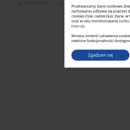
Streszczenie
Artykuł
(PDF)
Przetwarzamy dane osobowe zbiera
zachowaniu odbywa się poprzez d
cookies (tzw. ciasteczka). Dane, w
oraz w celu monitorowania ruchu
(
więcej
).
Możesz zmienić ustawienia cookie
niektóre funkcjonalności dostępne
Zgadzam się