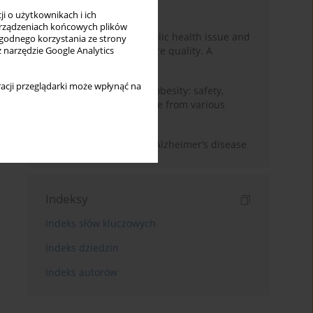
Miesiąc
Rok
i o użytkownikach i ich
rządzeniach końcowych plików
Nurse burnout as a public health issue and
wygodnego korzystania ze strony
Its impact on patient care quality. A
z narzędzie Google Analytics
narrative review
acji przeglądarki może wpłynąć na
Ketogenic diet in adult obesity: safety,
limitations, and evidence from various
clinical applications
The role of nutrition in Alzheimer’s disease
Indeksy
Indeks słów kluczowych
Indeks dziedzin
Indeks autorów