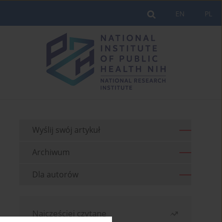
EN
PL
Wyślij swój artykuł
Archiwum
Dla autorów
Najczęściej czytane