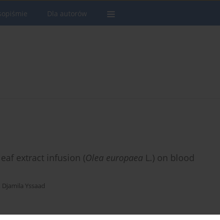
sopiśmie
Dla autorów
leaf extract infusion (
Olea europaea
L.) on blood
,
Djamila Yssaad