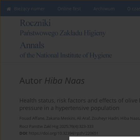
Bieżący numer
Online first
Archiwum
O cza
Autor
Hiba Naas
Health status, risk factors and effects of olive 
pressure in a hypertensive population
Fouad Affane
,
Zakaria Meskini
,
Ali Araf
,
Zouheyr Hadri
,
Hiba Naas
Rocz Panstw Zakl Hig 2025;76(4):323-333
DOI
:
https://doi.org/10.32394/rpzh/220651