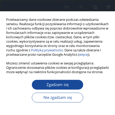
EN
PL
Przetwarzamy dane osobowe zbierane podczas odwiedzania
serwisu. Realizacja funkcji pozyskiwania informacji o użytkownikach
i ich zachowaniu odbywa się poprzez dobrowolnie wprowadzone w
formularzach informacje oraz zapisywanie w urządzeniach
końcowych plików cookies (tzw. ciasteczka). Dane, w tym pliki
cookies, wykorzystywane są w celu realizacji usług, zapewnienia
wygodnego korzystania ze strony oraz w celu monitorowania
ruchu zgodnie z
Polityką prywatności
. Dane są także zbierane i
przetwarzane przez narzędzie Google Analytics (
więcej
).
Możesz zmienić ustawienia cookies w swojej przeglądarce.
Autor
Phisit Pouyfung
Ograniczenie stosowania plików cookies w konfiguracji przeglądarki
może wpłynąć na niektóre funkcjonalności dostępne na stronie.
Sugar-Sweetened Beverage Consumption and
Risk of Visceral Fat Accumulation Among
Zgadzam się
University Students in Thailand
Nie zgadzam się
Phisit Pouyfung
,
Jaruneth Petchoo
,
Suwichak Chaisit
Rocz Panstw Zakl Hig 2025;76(1):75-85
DOI
:
https://doi.org/10.32394/rpzh/205935