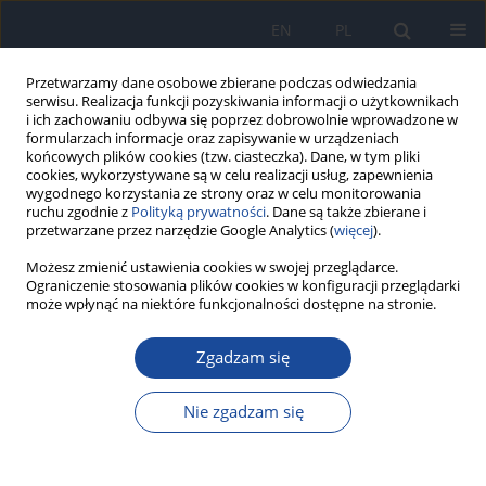
EN
PL
Przetwarzamy dane osobowe zbierane podczas odwiedzania
serwisu. Realizacja funkcji pozyskiwania informacji o użytkownikach
i ich zachowaniu odbywa się poprzez dobrowolnie wprowadzone w
formularzach informacje oraz zapisywanie w urządzeniach
końcowych plików cookies (tzw. ciasteczka). Dane, w tym pliki
cookies, wykorzystywane są w celu realizacji usług, zapewnienia
wygodnego korzystania ze strony oraz w celu monitorowania
ruchu zgodnie z
Polityką prywatności
. Dane są także zbierane i
przetwarzane przez narzędzie Google Analytics (
więcej
).
Możesz zmienić ustawienia cookies w swojej przeglądarce.
Autor
P. Troskiewicz
Ograniczenie stosowania plików cookies w konfiguracji przeglądarki
może wpłynąć na niektóre funkcjonalności dostępne na stronie.
Influence of arsenic on selected biochemical
Zgadzam się
blood parameters in rats fed diet with different
fat and protein content.
Nie zgadzam się
M. Bronkowska
,
K. Łoźna
,
D. Figurska-Ciura
,
M. Styczyńska
,
D. Orzeł
,
J.
Biernat
,
P. Troskiewicz
,
J. Bogusz
,
P. Waligóra
Rocz Panstw Zakl Hig 2015;66(3):233-237