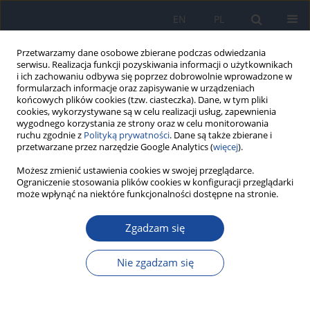
EN
PL
Przetwarzamy dane osobowe zbierane podczas odwiedzania
serwisu. Realizacja funkcji pozyskiwania informacji o użytkownikach
i ich zachowaniu odbywa się poprzez dobrowolnie wprowadzone w
formularzach informacje oraz zapisywanie w urządzeniach
końcowych plików cookies (tzw. ciasteczka). Dane, w tym pliki
cookies, wykorzystywane są w celu realizacji usług, zapewnienia
wygodnego korzystania ze strony oraz w celu monitorowania
ruchu zgodnie z
Polityką prywatności
. Dane są także zbierane i
przetwarzane przez narzędzie Google Analytics (
więcej
).
Możesz zmienić ustawienia cookies w swojej przeglądarce.
Autor
P. Waligóra
Ograniczenie stosowania plików cookies w konfiguracji przeglądarki
może wpłynąć na niektóre funkcjonalności dostępne na stronie.
Influence of arsenic on selected biochemical
Zgadzam się
blood parameters in rats fed diet with different
fat and protein content.
Nie zgadzam się
M. Bronkowska
,
K. Łoźna
,
D. Figurska-Ciura
,
M. Styczyńska
,
D. Orzeł
,
J.
Biernat
,
P. Troskiewicz
,
J. Bogusz
,
P. Waligóra
Rocz Panstw Zakl Hig 2015;66(3):233-237