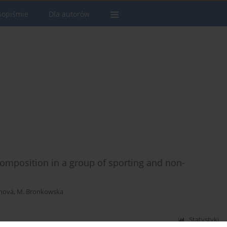
sopiśmie
Dla autorów
omposition in a group of sporting and non-
nová
,
M. Bronkowska
Statystyki