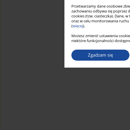
Przetwarzamy dane osobowe zbiera
zachowaniu odbywa się poprzez d
cookies (tzw. ciasteczka). Dane, w
oraz w celu monitorowania ruchu
(
więcej
).
Możesz zmienić ustawienia cookie
niektóre funkcjonalności dostępne
Zgadzam się