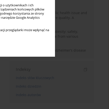
Miesiąc
Rok
i o użytkownikach i ich
rządzeniach końcowych plików
Nurse burnout as a public health issue and
wygodnego korzystania ze strony
Its impact on patient care quality. A
z narzędzie Google Analytics
narrative review
acji przeglądarki może wpłynąć na
Ketogenic diet in adult obesity: safety,
limitations, and evidence from various
clinical applications
The role of nutrition in Alzheimer’s disease
Indeksy
Indeks słów kluczowych
Indeks dziedzin
Indeks autorów