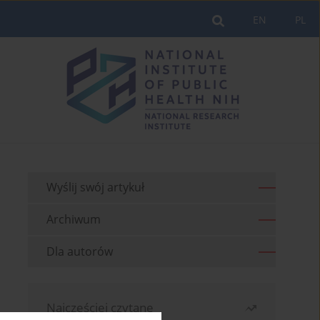
EN
PL
Wyślij swój artykuł
Archiwum
Dla autorów
Najczęściej czytane