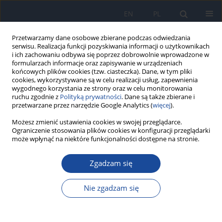
EN
PL
Przetwarzamy dane osobowe zbierane podczas odwiedzania
serwisu. Realizacja funkcji pozyskiwania informacji o użytkownikach
i ich zachowaniu odbywa się poprzez dobrowolnie wprowadzone w
formularzach informacje oraz zapisywanie w urządzeniach
końcowych plików cookies (tzw. ciasteczka). Dane, w tym pliki
cookies, wykorzystywane są w celu realizacji usług, zapewnienia
wygodnego korzystania ze strony oraz w celu monitorowania
ruchu zgodnie z
Polityką prywatności
. Dane są także zbierane i
przetwarzane przez narzędzie Google Analytics (
więcej
).
Możesz zmienić ustawienia cookies w swojej przeglądarce.
Autor
J. Kopčeková
Ograniczenie stosowania plików cookies w konfiguracji przeglądarki
może wpłynąć na niektóre funkcjonalności dostępne na stronie.
Comparison of selected parameters of body
composition in a group of sporting and non-
Zgadzam się
sporting women
Nie zgadzam się
M. Gažarová
,
L. Mečiarová
,
J. Kopčeková
,
M. Holovičová
,
M. Habánová
,
M. Bronkowska
Rocz Panstw Zakl Hig 2018;69(3):257-266