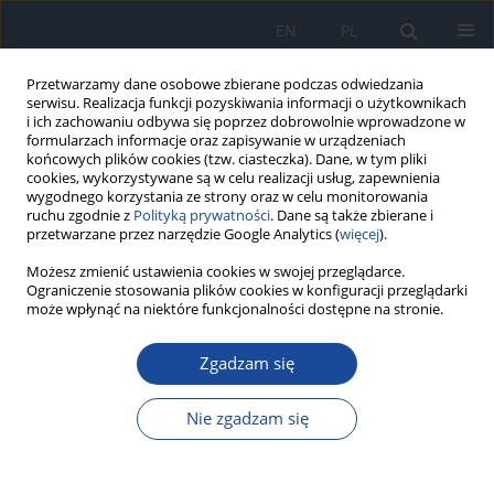
EN
PL
Przetwarzamy dane osobowe zbierane podczas odwiedzania
serwisu. Realizacja funkcji pozyskiwania informacji o użytkownikach
i ich zachowaniu odbywa się poprzez dobrowolnie wprowadzone w
formularzach informacje oraz zapisywanie w urządzeniach
końcowych plików cookies (tzw. ciasteczka). Dane, w tym pliki
cookies, wykorzystywane są w celu realizacji usług, zapewnienia
wygodnego korzystania ze strony oraz w celu monitorowania
ruchu zgodnie z
Polityką prywatności
. Dane są także zbierane i
przetwarzane przez narzędzie Google Analytics (
więcej
).
Możesz zmienić ustawienia cookies w swojej przeglądarce.
Słowo kluczowe
breakfast
Ograniczenie stosowania plików cookies w konfiguracji przeglądarki
może wpłynąć na niektóre funkcjonalności dostępne na stronie.
Jakościowy sposób żywienia dzieci i młodzieży
uprawiających szermierkę. Część I. spożywanie
Zgadzam się
posiłków
Nie zgadzam się
Monika Radzimirska-Graczyk
,
Wojciech Chalcarz
Rocz Panstw Zakl Hig 2009;60(4):385-388
Statystyki